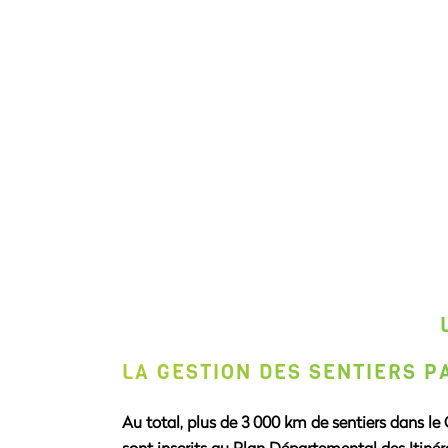
LA GESTION DES SENTIERS 
Au total, plus de 3 000 km de sentiers dans le 
sont inscrits au
P
lan
D
épartemental des
I
tinér