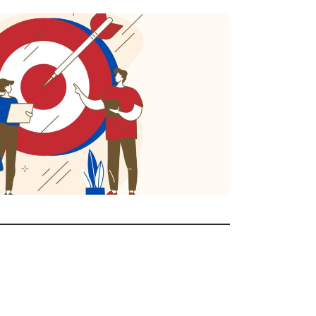
RMATIONS
liseurs demeure une mission annuelle
ions pour les animateurs de randonnée sont
le Gard : le Certificat d’Accompagnateur de
té (CARP) et le Brevet Fédéral (B.F.).