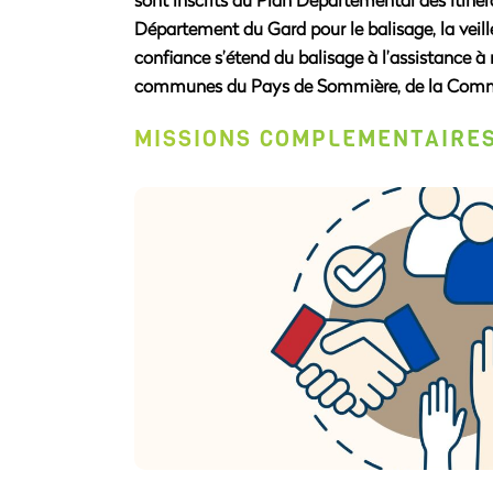
Département du Gard pour le balisage, la veill
confiance s’étend du balisage à l’assistanc
communes du Pays de Sommière, de la Commu
MISSIONS COMPLÉMENTAIRES
PRATIQUES ET 
Notre mission est de développer de nouvelle
adhérents. Pour répondre à la baisse 
multiplions partenariats et avantages afi
fidéliser les pratiquants et assurer la v