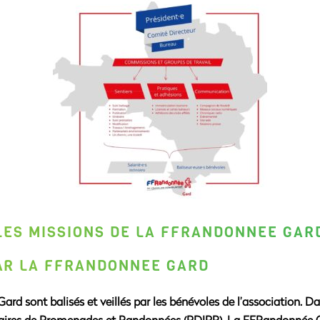
LES MISSIONS DE LA FFRANDONNÉE GAR
PAR LA FFRANDONNÉE GARD
Gard sont balisés et veillés par les bénévoles de l’association. 
aires de
P
romenades et
R
andonnées (PDIPR). La FFRandonnée Ga