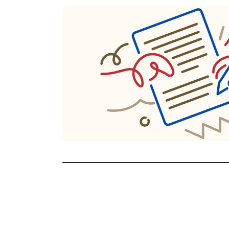
LES ÉDIT
Nous avons pour mission d’actualiser chaq
CartoGuides. Mise à jour des tracés, relec
photos nouvelles garantissent des ouvrage
disponibles via notre boutique en ligne mai
tourisme.