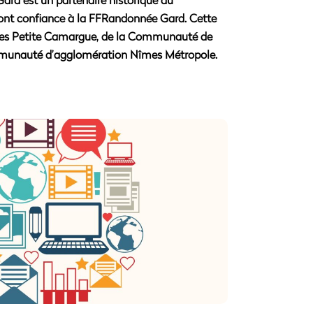
s font confiance à la FFRandonnée Gard. Cette
unes Petite Camargue, de la Communauté de
munauté d’agglomération Nîmes Métropole.
MUNICATION
forcer la communication et l’événementiel.
et chroniques radio améliorent la visibilité.
ement des événements phares comme la
 randonnée, soutenus par nos bénévoles et
partenaires.