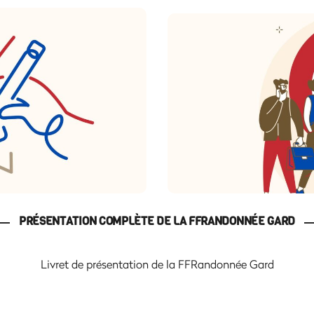
IONS
FO
ue année les TopoGuides et
La formation des ba
ture, apports culturels et
indispensable. Des format
s fiables et attractifs,
désormais proposées dans 
s aussi dans les offices de
Randonnée de Proximi
PRÉSENTATION COMPLÈTE DE LA FFRANDONNÉE GARD
Livret de présentation de la FFRandonnée Gard