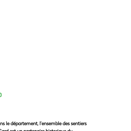
D
Dans le département, l’ensemble des sentiers
rd est un partenaire historique du