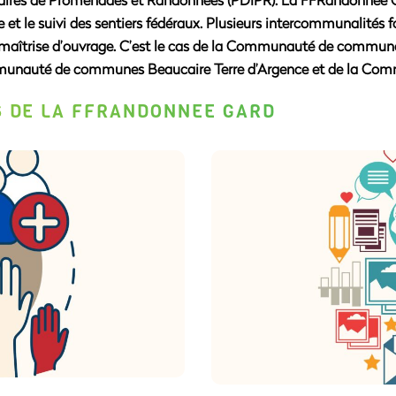
e et le suivi des sentiers fédéraux. Plusieurs intercommunalité
e à maîtrise d’ouvrage. C’est le cas de la Communauté de comm
nauté de communes Beaucaire Terre d’Argence et de la Com
 DE LA FFRANDONNÉE GARD
COM
ADHÉSIONS
Notre mission est de ren
s pratiques et d’attirer des
Site web, réseaux sociaux 
de fréquentation, nous
Nous organisons égal
n de renouveler l’offre,
semaine et la fête de la
italité de la randonnée.