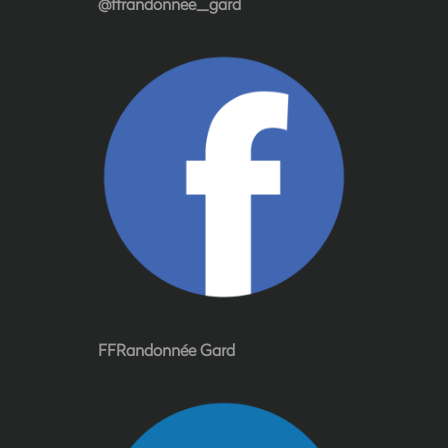
@ffrandonnee_gard
FFRandonnée Gard