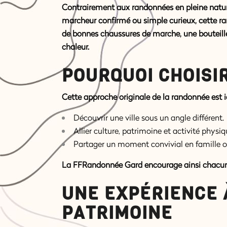
Contrairement aux randonnées en pleine nature,
marcheur confirmé ou simple curieux, cette
ra
de bonnes chaussures de marche, une bouteille 
chaleur.
POURQUOI CHOISI
Cette approche originale de la randonnée est i
Découvrir une ville sous un angle différent.
Allier culture, patrimoine et activité physi
Partager un moment convivial en famille o
La FFRandonnée Gard encourage ainsi chacun à 
UNE EXPÉRIENCE 
PATRIMOINE