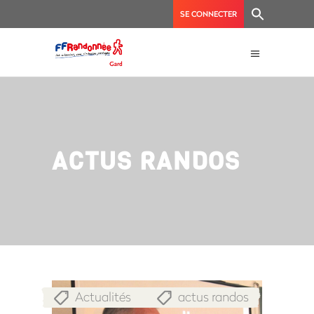
SE CONNECTER
ACTUS RANDOS
Actualités
actus randos
,