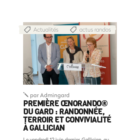
Actualités
actus randos
,
par
Admingard
PREMIÈRE ŒNORANDO®
DU GARD : RANDONNÉE,
TERROIR ET CONVIVIALITÉ
À GALLICIAN
Le vendredi 12 juin dernier, Gallician, au