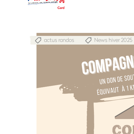
actus randos
News hiver 2025
,