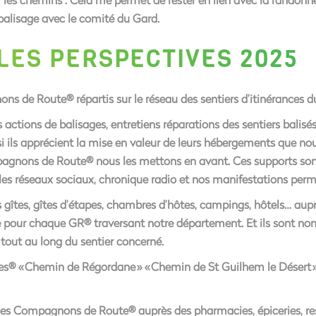
e balisage avec le comité du Gard.
 LES PERSPECTIVES 2025
s de Route® répartis sur le réseau des sentiers d’itinérances 
s actions de balisages, entretiens réparations des sentiers balisés.
ils apprécient la mise en valeur de leurs hébergements que nous 
pagnons de Route® nous les mettons en avant. Ces supports sont 
 les réseaux sociaux, chronique radio et nos manifestations perm
rs gîtes, gîtes d’étapes, chambres d’hôtes, campings, hôtels… au
e pour chaque GR® traversant notre département. Et ils sont nombr
out au long du sentier concerné.
des® « Chemin de Régordane » « Chemin de St Guilhem le Désert
 des Compagnons de Route® auprès des pharmacies, épiceries, re