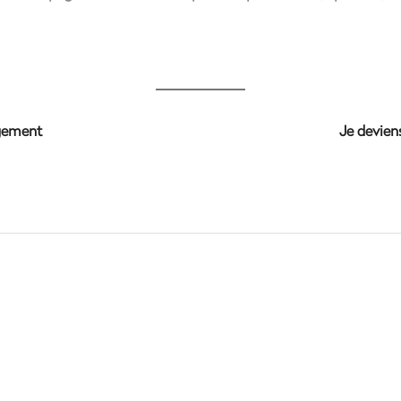
d.
gement
Je devie