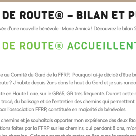
DE ROUTE® – BILAN ET 
ée d’une nouvelle bénévole : Marie Annick ! Découvrez le bilan 2
 DE ROUTE® ACCUEILLEN
vole au Comité du Gard de la FFRP. Pourquoi ai-je décidé d’être
e ? J’habite depuis 2ans dans le haut du Gard et je suis ran
te en Haute Loire, sur le GR65, GR très fréquenté. Durant cette 
du tracé, du balisage et de l’entretien des chemins qui permetten
e par l’association FFRP, constituée en majorité de bénévoles.
chemins et je souhaitais apporter mon expérience des deux facet
ctions faites par la FFRP sur les chemins, qui pendant 8 ans, m
r les chemins . Cela me permet de rester en lien avec la randonné